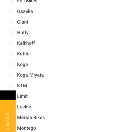
Fuji Bikes
Gazelle
Giant
Huffy
Kalkhoff
Kettler
Koga
Koga-Miyata
KTM
←
Limit
Loekie
Kontakt
Merida Bikes
Montego