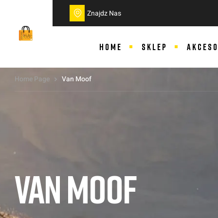
do
treści
Znajdz Nas
HOME
SKLEP
AKCESO
Home Page
Van Moof
VAN MOOF