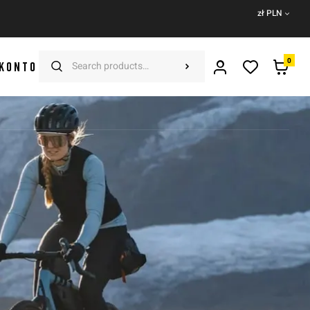
zł PLN
0
 KONTO