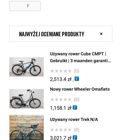
PLN, zł
Najwyżej oceniane produkty
Używany rower Cube CMPT |
Gebruikt | 3 maanden garantie |
29 inch |
(0)
2,513.4
zł
,
Nowy rower Wheeler Omafiets
(0)
1,158.1
zł
Używany rower Trek N/A
(0)
3,021.7
zł