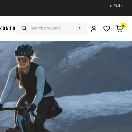
zł PLN
0
 KONTO