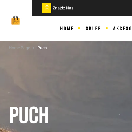
do
treści
Znajdz Nas
HOME
SKLEP
AKCESO
Home Page
Puch
PUCH