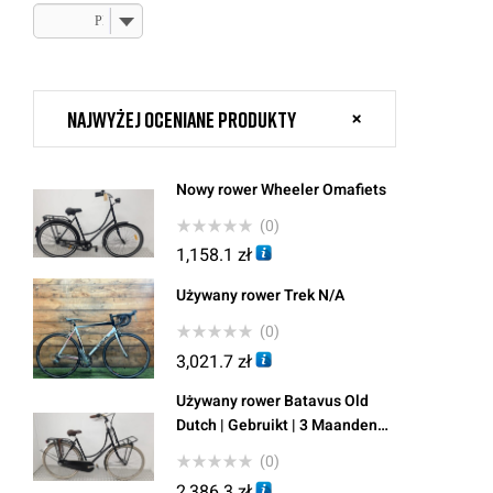
PLN, zł
Najwyżej oceniane produkty
Nowy rower Wheeler Omafiets
(0)
1,158.1
zł
Używany rower Trek N/A
(0)
3,021.7
zł
Używany rower Batavus Old
Dutch | Gebruikt | 3 Maanden
Garantie |
(0)
2,386.3
zł