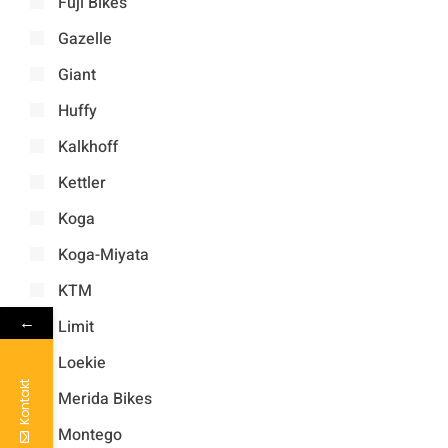
Fuji Bikes
Gazelle
Giant
Huffy
Kalkhoff
Kettler
Koga
Koga-Miyata
KTM
←
Limit
Loekie
Kontakt
Merida Bikes
Montego