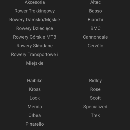
Akcesoria
Altec
Rower Trekkingowy
Basso
Rowery Damsko/Męskie
Bianchi
Rowery Dziecięce
BMC
Rowery Górskie MTB
Cannondale
Rowery Składane
Cervélo
Rowery Transportowe i
Miejskie
Haibike
Ridley
Kross
Rose
Look
Scott
Merida
Specialized
Orbea
Trek
Pinarello