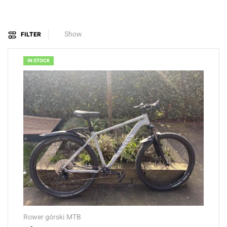
Show
FILTER
IN STOCK
Rower górski MTB