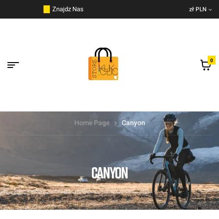
do
Znajdz Nas
zł PLN
treści
0
Home Page
Canyon
CANYON