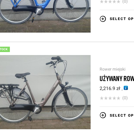
(0)
SELECT OP
STOCK
Rower miejski
UŻYWANY ROW
2,216.9
zł
,
(0)
SELECT OP