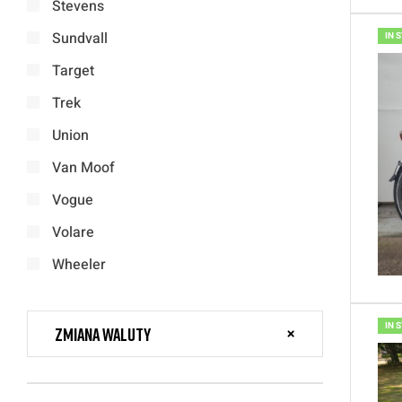
Stevens
Sundvall
IN 
Target
Trek
Union
Van Moof
Vogue
Volare
Wheeler
IN 
Zmiana waluty