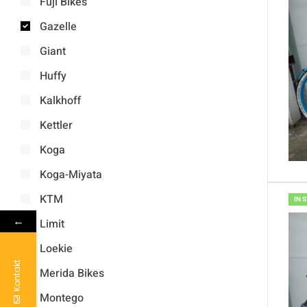
Fuji Bikes
Gazelle
Giant
Huffy
Kalkhoff
Kettler
Koga
Koga-Miyata
KTM
IN 
←
Limit
Loekie
Kontakt
Merida Bikes
Montego