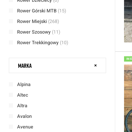
Rower Dzieciecy
(0)
Rower Górski MTB
(15)
Rower Miejski
(268)
Rower Szosowy
(11)
Rower Trekkingowy
(10)
IN 
Marka
Alpina
Altec
Altra
Avalon
Avenue