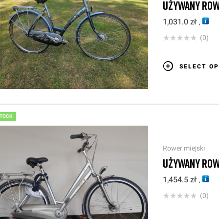
UŻYWANY ROWE
1,031.0
zł
,
(0)
SELECT OP
STOCK
Rower miejski
UŻYWANY ROW
1,454.5
zł
,
(0)