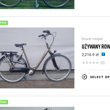
STOCK
Rower miejski
UŻYWANY ROW
2,216.9
zł
,
(0)
SELECT OP
STOCK