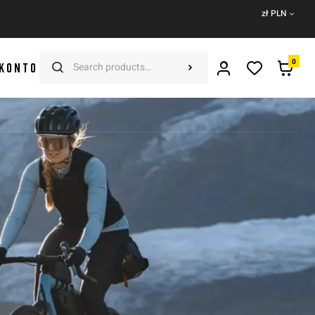
zł PLN
0
 KONTO