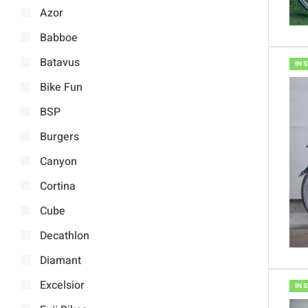
Azor
Babboe
Batavus
IN 
Bike Fun
BSP
Burgers
Canyon
Cortina
Cube
Decathlon
Diamant
Excelsior
IN 