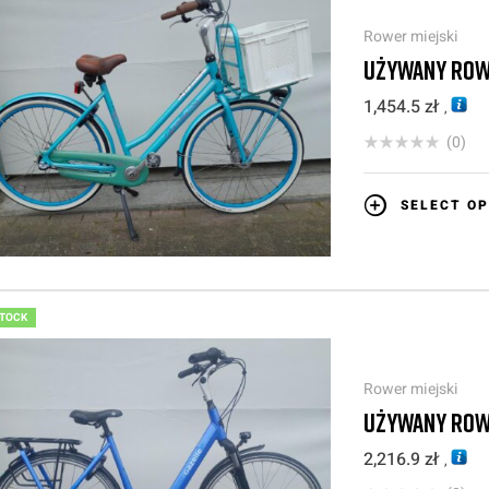
Rower miejski
UŻYWANY ROW
1,454.5
zł
,
(0)
SELECT OP
STOCK
Rower miejski
UŻYWANY ROW
2,216.9
zł
,