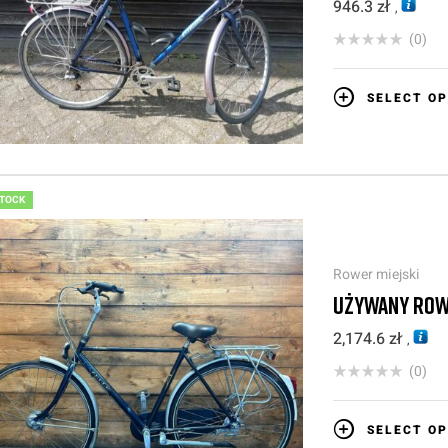
946.3
zł
,
(0)
SELECT OP
STOCK
Rower miejski
UŻYWANY ROW
2,174.6
zł
,
(0)
SELECT OP