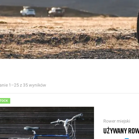
anie 1–25 z 35 wyników
STOCK
Rower miejski
UŻYWANY ROWE