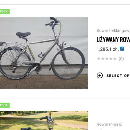
STOCK
Rower trekkingow
UŻYWANY ROW
1,285.1
zł
,
(0)
SELECT OP
STOCK
Rower miejski