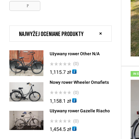
PLN, zł
Najwyżej oceniane produkty
Używany rower Other N/A
(0)
1,115.7
zł
IN 
Nowy rower Wheeler Omafiets
(0)
1,158.1
zł
Używany rower Gazelle Riacho
(0)
1,454.5
zł