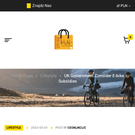
do
Znajdz Nas
zł PLN
treści
0
Home Page
Lifestyle
UK Government Consider E-bike
Subsidies
LIFESTYLE
2023-03-01
POST BY
CEOKLIKCLIC