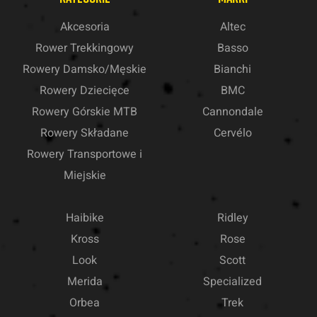
Akcesoria
Altec
Rower Trekkingowy
Basso
Rowery Damsko/Męskie
Bianchi
Rowery Dziecięce
BMC
Rowery Górskie MTB
Cannondale
Rowery Składane
Cervélo
Rowery Transportowe i
Miejskie
Haibike
Ridley
Kross
Rose
Look
Scott
Merida
Specialized
Orbea
Trek